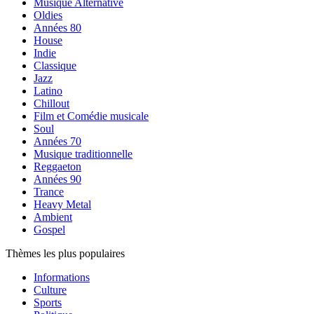
Musique Alternative
Oldies
Années 80
House
Indie
Classique
Jazz
Latino
Chillout
Film et Comédie musicale
Soul
Années 70
Musique traditionnelle
Reggaeton
Années 90
Trance
Heavy Metal
Ambient
Gospel
Thèmes les plus populaires
Informations
Culture
Sports