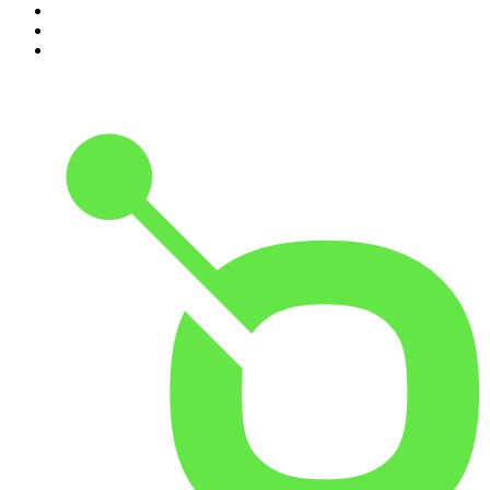
8
.
Transfert
9
.
HugoDécrypte - Actus et interviews
10
.
Small Talk - Konbini