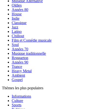
Musique Alternative
Oldies
Années 80
House
Indie
Classique
Jazz
Latino
Chillout
Film et Comédie musicale
Soul
Années 70
Musique traditionnelle
Reggaeton
Années 90
Trance
Heavy Metal
Ambient
Gospel
Thèmes les plus populaires
Informations
Culture
Sports