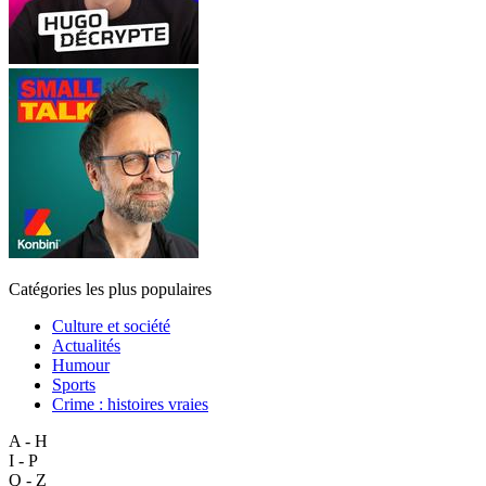
Catégories les plus populaires
Culture et société
Actualités
Humour
Sports
Crime : histoires vraies
A - H
I - P
Q - Z