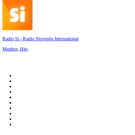
Radio Si - Radio Slovenija International
Maribor, Hits
Top 100 sur
radio.fr
1
.
RMC Info Talk Sport
2
.
RTL
3
.
France Info
4
.
Europe 1
5
.
France Inter
6
.
Radio FREE DOM
7
.
NOSTALGIE
8
.
Tropiques FM
9
.
CHERIE FM
10
.
NRJ