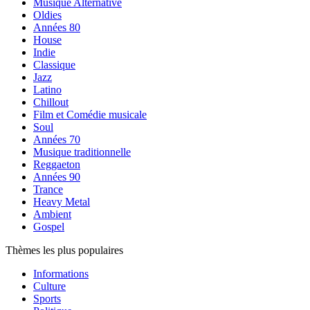
Musique Alternative
Oldies
Années 80
House
Indie
Classique
Jazz
Latino
Chillout
Film et Comédie musicale
Soul
Années 70
Musique traditionnelle
Reggaeton
Années 90
Trance
Heavy Metal
Ambient
Gospel
Thèmes les plus populaires
Informations
Culture
Sports