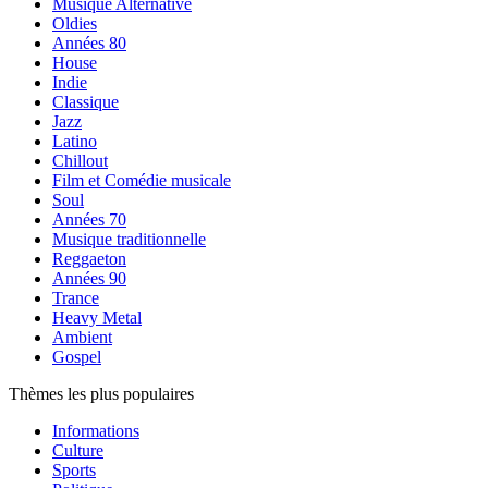
Musique Alternative
Oldies
Années 80
House
Indie
Classique
Jazz
Latino
Chillout
Film et Comédie musicale
Soul
Années 70
Musique traditionnelle
Reggaeton
Années 90
Trance
Heavy Metal
Ambient
Gospel
Thèmes les plus populaires
Informations
Culture
Sports