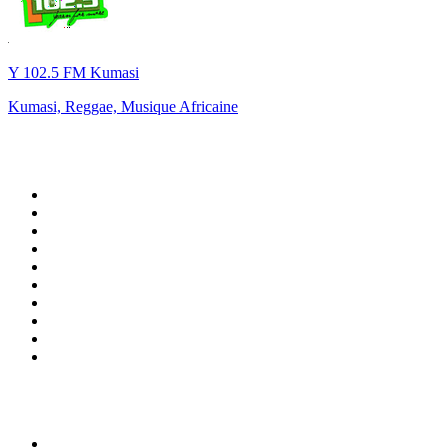
Y 102.5 FM Kumasi
Kumasi, Reggae, Musique Africaine
Top 100 sur
radio.fr
1
.
RTL
2
.
RMC Info Talk Sport
3
.
France Info
4
.
Europe 1
5
.
France Inter
6
.
Radio FREE DOM
7
.
NOSTALGIE
8
.
Tropiques FM
9
.
CHERIE FM
10
.
RTL2
Top 100 des podcasts en
France
1
.
LEGEND