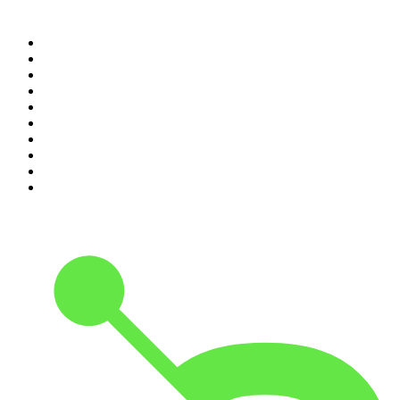
Top 100 des podcasts en
France
1
.
LEGEND
2
.
Les Grosses Têtes
3
.
L'After Foot
4
.
Hondelatte Raconte
5
.
Entrez dans l'Histoire
6
.
L'Heure Du Crime
7
.
Les grands dossiers de l'Histoire par Franck Ferrand
8
.
Transfert
9
.
HugoDécrypte - Actus et interviews
10
.
Small Talk - Konbini