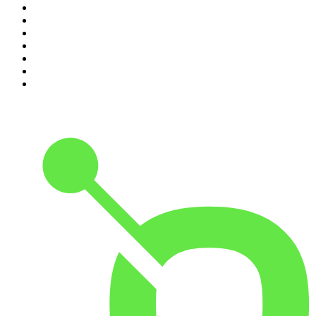
4
.
Hondelatte Raconte
5
.
Entrez dans l'Histoire
6
.
Les grands dossiers de l'Histoire par Franck Ferrand
7
.
L'Heure Du Crime
8
.
Crime story
9
.
HugoDécrypte - Actus et interviews
10
.
Small Talk - Konbini