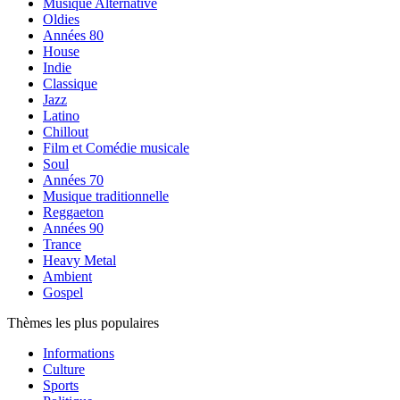
Musique Alternative
Oldies
Années 80
House
Indie
Classique
Jazz
Latino
Chillout
Film et Comédie musicale
Soul
Années 70
Musique traditionnelle
Reggaeton
Années 90
Trance
Heavy Metal
Ambient
Gospel
Thèmes les plus populaires
Informations
Culture
Sports