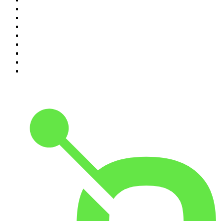
3
.
L'After Foot
4
.
Hondelatte Raconte
5
.
Entrez dans l'Histoire
6
.
Les grands dossiers de l'Histoire par Franck Ferrand
7
.
L'Heure Du Crime
8
.
Crime story
9
.
HugoDécrypte - Actus et interviews
10
.
Small Talk - Konbini