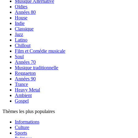
Musique Alternative
Oldies
Années 80
House
Indie
Classique
Jazz
Latino
Chillout
Film et Comédie musicale
Soul
Années 70
Musique traditionnelle
Reggaeton
Années 90
Trance
Heavy Metal
Ambient
Gospel
Thèmes les plus populaires
Informations
Culture
Sports