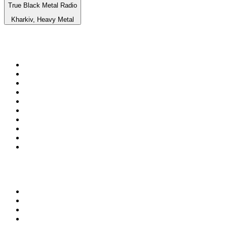
True Black Metal Radio
Kharkiv, Heavy Metal
Top 100 sur
radio.fr
1
.
RMC Info Talk Sport
2
.
RTL
3
.
France Info
4
.
Europe 1
5
.
France Inter
6
.
Radio FREE DOM
7
.
NOSTALGIE
8
.
Tropiques FM
9
.
CHERIE FM
10
.
RTL2
Top 100 des podcasts en
France
1
.
LEGEND
2
.
Les Grosses Têtes
3
.
L'After Foot
4
.
Hondelatte Raconte