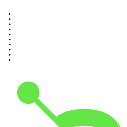
Top 100 des podcasts en
France
1
.
LEGEND
2
.
Les Grosses Têtes
3
.
L'After Foot
4
.
Hondelatte Raconte
5
.
Entrez dans l'Histoire
6
.
Les grands dossiers de l'Histoire par Franck Ferrand
7
.
L'Heure Du Crime
8
.
Crime story
9
.
HugoDécrypte - Actus et interviews
10
.
Small Talk - Konbini