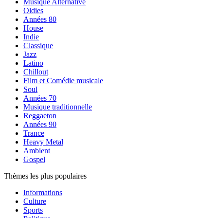
Musique Alternative
Oldies
Années 80
House
Indie
Classique
Jazz
Latino
Chillout
Film et Comédie musicale
Soul
Années 70
Musique traditionnelle
Reggaeton
Années 90
Trance
Heavy Metal
Ambient
Gospel
Thèmes les plus populaires
Informations
Culture
Sports