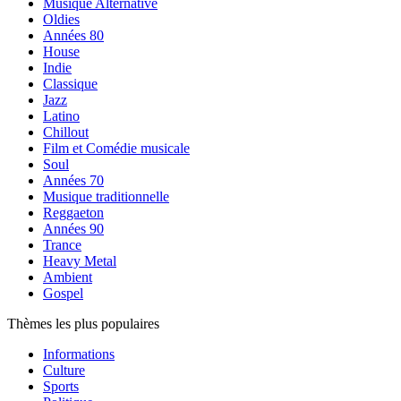
Musique Alternative
Oldies
Années 80
House
Indie
Classique
Jazz
Latino
Chillout
Film et Comédie musicale
Soul
Années 70
Musique traditionnelle
Reggaeton
Années 90
Trance
Heavy Metal
Ambient
Gospel
Thèmes les plus populaires
Informations
Culture
Sports