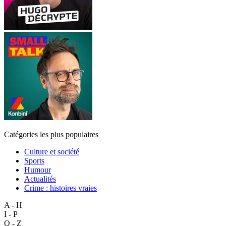
Catégories les plus populaires
Culture et société
Sports
Humour
Actualités
Crime : histoires vraies
A - H
I - P
Q - Z