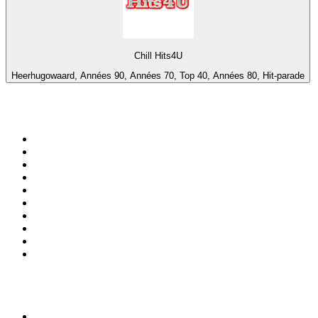
Chill Hits4U
Heerhugowaard, Années 90, Années 70, Top 40, Années 80, Hit-parade
Top 100 sur
radio.fr
1
.
RMC Info Talk Sport
2
.
RTL
3
.
France Info
4
.
Europe 1
5
.
France Inter
6
.
Radio FREE DOM
7
.
NOSTALGIE
8
.
Tropiques FM
9
.
CHERIE FM
10
.
RTL2
Top 100 des podcasts en
France
1
.
LEGEND