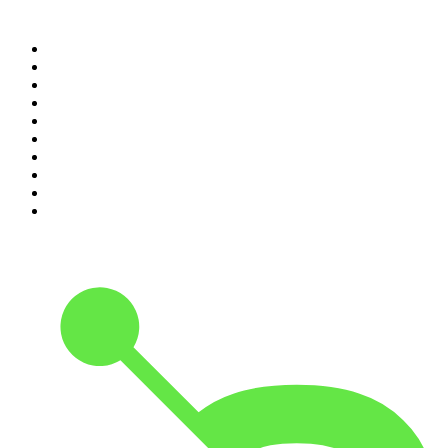
Top 100 des podcasts en
France
1
.
LEGEND
2
.
Les Grosses Têtes
3
.
L'After Foot
4
.
Hondelatte Raconte
5
.
Entrez dans l'Histoire
6
.
Les grands dossiers de l'Histoire par Franck Ferrand
7
.
L'Heure Du Crime
8
.
Crime story
9
.
HugoDécrypte - Actus et interviews
10
.
Small Talk - Konbini