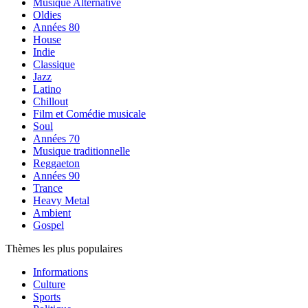
Musique Alternative
Oldies
Années 80
House
Indie
Classique
Jazz
Latino
Chillout
Film et Comédie musicale
Soul
Années 70
Musique traditionnelle
Reggaeton
Années 90
Trance
Heavy Metal
Ambient
Gospel
Thèmes les plus populaires
Informations
Culture
Sports