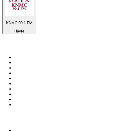
KNMC 90.1 FM
Havre
Top 100 sur
radio.fr
1
.
RMC Info Talk Sport
2
.
RTL
3
.
France Info
4
.
Europe 1
5
.
France Inter
6
.
Radio FREE DOM
7
.
NOSTALGIE
8
.
Tropiques FM
9
.
CHERIE FM
10
.
NRJ
Top 100 des podcasts en
France
1
.
LEGEND