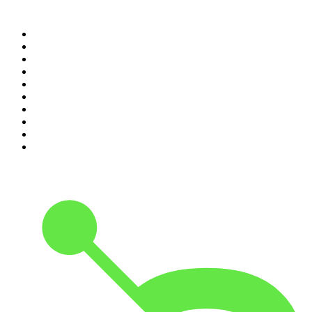
Top 100 des podcasts en
France
1
.
LEGEND
2
.
Les Grosses Têtes
3
.
L'After Foot
4
.
Hondelatte Raconte
5
.
Entrez dans l'Histoire
6
.
Les grands dossiers de l'Histoire par Franck Ferrand
7
.
L'Heure Du Crime
8
.
Transfert
9
.
HugoDécrypte - Actus et interviews
10
.
Small Talk - Konbini