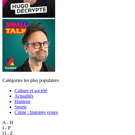
Catégories les plus populaires
Culture et société
Actualités
Humour
Sports
Crime : histoires vraies
A - H
I - P
Q - Z