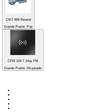
CIKT 989 Rewind
Grande Prairie, Pop
CFRI 104.7 2day FM
Grande Prairie, Hit-parade
Top 100 sur
radio.fr
1
.
RMC Info Talk Sport
2
.
RTL
3
.
France Info
4
.
Europe 1
5
.
France Inter