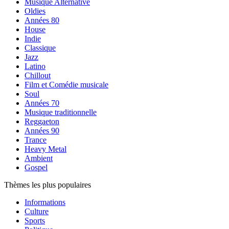
Musique Alternative
Oldies
Années 80
House
Indie
Classique
Jazz
Latino
Chillout
Film et Comédie musicale
Soul
Années 70
Musique traditionnelle
Reggaeton
Années 90
Trance
Heavy Metal
Ambient
Gospel
Thèmes les plus populaires
Informations
Culture
Sports