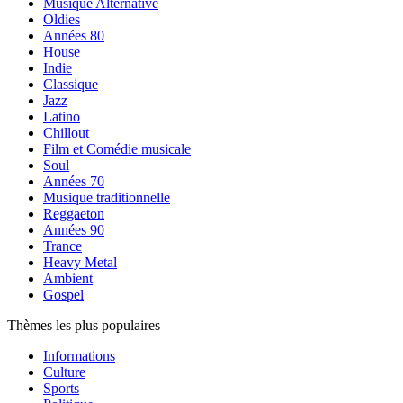
Musique Alternative
Oldies
Années 80
House
Indie
Classique
Jazz
Latino
Chillout
Film et Comédie musicale
Soul
Années 70
Musique traditionnelle
Reggaeton
Années 90
Trance
Heavy Metal
Ambient
Gospel
Thèmes les plus populaires
Informations
Culture
Sports