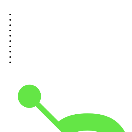
Top 100 des podcasts en
France
1
.
LEGEND
2
.
Les Grosses Têtes
3
.
L'After Foot
4
.
Hondelatte Raconte
5
.
Entrez dans l'Histoire
6
.
Les grands dossiers de l'Histoire par Franck Ferrand
7
.
L'Heure Du Crime
8
.
Crime story
9
.
HugoDécrypte - Actus et interviews
10
.
Small Talk - Konbini