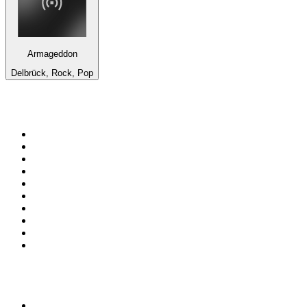
Armageddon
Delbrück, Rock, Pop
Top 100 sur
radio.fr
1
.
RMC Info Talk Sport
2
.
RTL
3
.
France Info
4
.
Europe 1
5
.
France Inter
6
.
Radio FREE DOM
7
.
NOSTALGIE
8
.
Tropiques FM
9
.
CHERIE FM
10
.
RTL2
Top 100 des podcasts en
France
1
.
LEGEND