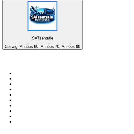
SATzentrale
Coswig, Années 90, Années 70, Années 80
Top 100 sur
radio.fr
1
.
RTL
2
.
RMC Info Talk Sport
3
.
France Info
4
.
Europe 1
5
.
France Inter
6
.
Radio FREE DOM
7
.
NOSTALGIE
8
.
Tropiques FM
9
.
CHERIE FM
10
.
RTL2