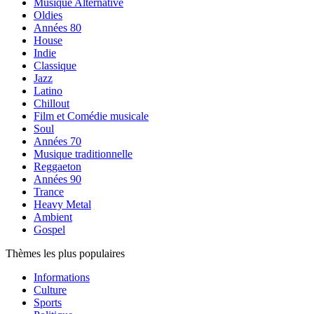
Musique Alternative
Oldies
Années 80
House
Indie
Classique
Jazz
Latino
Chillout
Film et Comédie musicale
Soul
Années 70
Musique traditionnelle
Reggaeton
Années 90
Trance
Heavy Metal
Ambient
Gospel
Thèmes les plus populaires
Informations
Culture
Sports