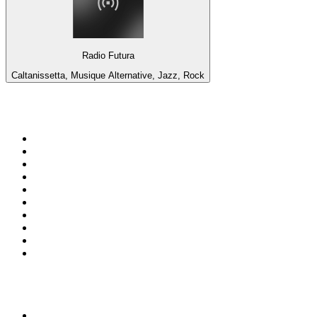
Radio Futura
Caltanissetta, Musique Alternative, Jazz, Rock
Top 100 sur
radio.fr
1
.
RMC Info Talk Sport
2
.
RTL
3
.
France Info
4
.
Europe 1
5
.
France Inter
6
.
Radio FREE DOM
7
.
NOSTALGIE
8
.
Tropiques FM
9
.
CHERIE FM
10
.
RTL2
Top 100 des podcasts en
France
1
.
LEGEND