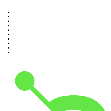
Top 100 des podcasts en
France
1
.
LEGEND
2
.
Les Grosses Têtes
3
.
L'After Foot
4
.
Hondelatte Raconte
5
.
Entrez dans l'Histoire
6
.
Les grands dossiers de l'Histoire par Franck Ferrand
7
.
L'Heure Du Crime
8
.
Crime story
9
.
HugoDécrypte - Actus et interviews
10
.
Small Talk - Konbini