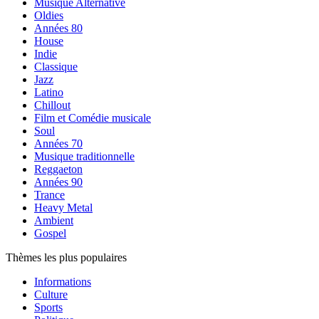
Musique Alternative
Oldies
Années 80
House
Indie
Classique
Jazz
Latino
Chillout
Film et Comédie musicale
Soul
Années 70
Musique traditionnelle
Reggaeton
Années 90
Trance
Heavy Metal
Ambient
Gospel
Thèmes les plus populaires
Informations
Culture
Sports