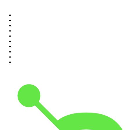
Top 100 des podcasts en
France
1
.
LEGEND
2
.
Les Grosses Têtes
3
.
L'After Foot
4
.
Hondelatte Raconte
5
.
Entrez dans l'Histoire
6
.
Les grands dossiers de l'Histoire par Franck Ferrand
7
.
L'Heure Du Crime
8
.
Transfert
9
.
HugoDécrypte - Actus et interviews
10
.
Small Talk - Konbini