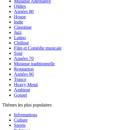
Musique Alternative
Oldies
Années 80
House
Indie
Classique
Jazz
Latino
Chillout
Film et Comédie musicale
Soul
Années 70
Musique traditionnelle
Reggaeton
Années 90
Trance
Heavy Metal
Ambient
Gospel
Thèmes les plus populaires
Informations
Culture
Sports