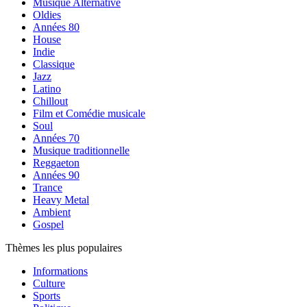
Musique Alternative
Oldies
Années 80
House
Indie
Classique
Jazz
Latino
Chillout
Film et Comédie musicale
Soul
Années 70
Musique traditionnelle
Reggaeton
Années 90
Trance
Heavy Metal
Ambient
Gospel
Thèmes les plus populaires
Informations
Culture
Sports