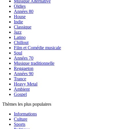
Musique Alternative
Oldies
Années 80
House
Indie
Classique
Jazz
Latino
Chillout
Film et Comédie musicale
Soul
Années 70
Musique traditionnelle
Reggaeton
Années 90
Trance
Heavy Metal
Ambient
Gospel
Thèmes les plus populaires
Informations
Culture
Sports