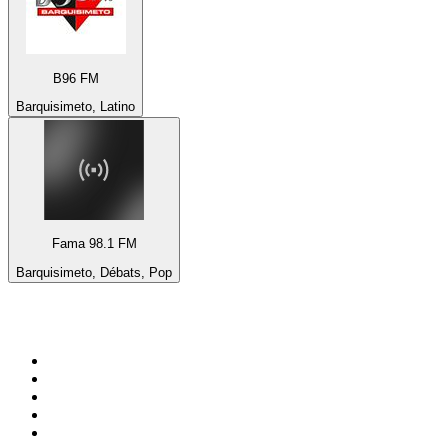
B96 FM
Barquisimeto, Latino
Fama 98.1 FM
Barquisimeto, Débats, Pop
Top 100 sur
radio.fr
1
.
RTL
2
.
RMC Info Talk Sport
3
.
France Info
4
.
Europe 1
5
.
France Inter