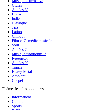
Musique Alternative
Oldies
Années 80
House
Indie
Classique
Jazz
Latino
Chillout
Film et Comédie musicale
Soul
Années 70
Musique traditionnelle
Reggaeton
Années 90
Trance
Heavy Metal
Ambient
Gospel
Thèmes les plus populaires
Informations
Culture
Sports