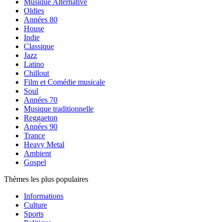
Musique Alternative
Oldies
Années 80
House
Indie
Classique
Jazz
Latino
Chillout
Film et Comédie musicale
Soul
Années 70
Musique traditionnelle
Reggaeton
Années 90
Trance
Heavy Metal
Ambient
Gospel
Thèmes les plus populaires
Informations
Culture
Sports