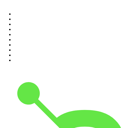
Top 100 des podcasts en
France
1
.
LEGEND
2
.
Les Grosses Têtes
3
.
L'After Foot
4
.
Hondelatte Raconte
5
.
Entrez dans l'Histoire
6
.
L'Heure Du Crime
7
.
Les grands dossiers de l'Histoire par Franck Ferrand
8
.
Crime story
9
.
HugoDécrypte - Actus et interviews
10
.
C dans l'air