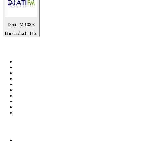
Djati FM 103.6
Banda Aceh, Hits
Top 100 sur
radio.fr
1
.
RMC Info Talk Sport
2
.
RTL
3
.
France Info
4
.
Europe 1
5
.
France Inter
6
.
Radio FREE DOM
7
.
NOSTALGIE
8
.
NRJ
9
.
Tropiques FM
10
.
RTL2
Top 100 des podcasts en
France
1
.
LEGEND