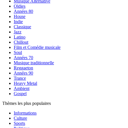
Musique Alternative
Oldies
Années 80
House
Indie
Classique
Jazz
Latino
Chillout
Film et Comédie musicale
Soul
Années 70
Musique traditionnelle
Reggaeton
Années 90
Trance
Heavy Metal
Ambient
Gospel
Thèmes les plus populaires
Informations
Culture
Sports