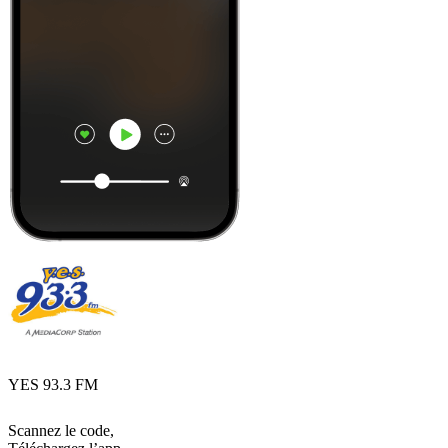
YES 93.3 FM
Scannez le code,