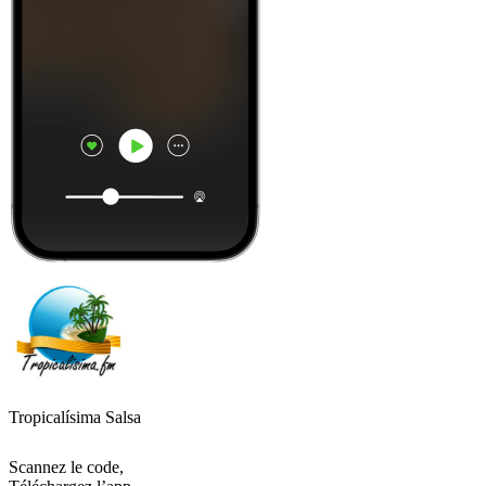
Tropicalísima Salsa
Scannez le code,