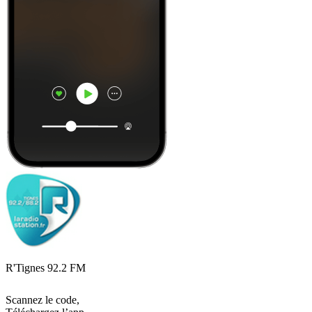
R'Tignes 92.2 FM
Scannez le code,