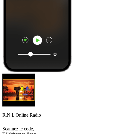
R.N.L Online Radio
Scannez le code,