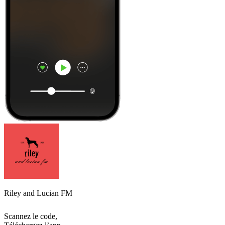
Riley and Lucian FM
Scannez le code,