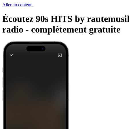
Aller au contenu
Écoutez 90s HITS by rautemusik 
radio -
complètement gratuite