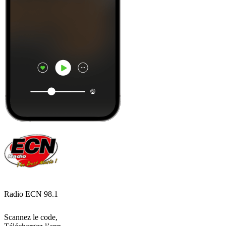
Radio ECN 98.1
Scannez le code,