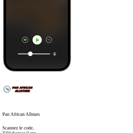
Pan African Allstars
Scannez le code,