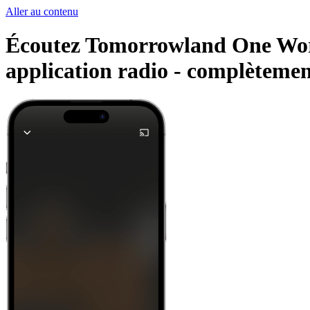
Aller au contenu
Écoutez Tomorrowland One World
application radio -
complètement