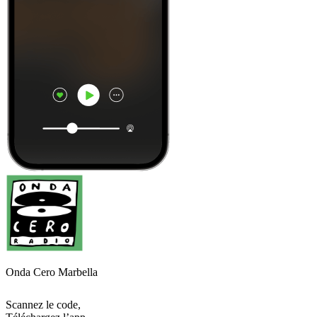
Onda Cero Marbella
Scannez le code,