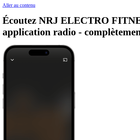
Aller au contenu
Écoutez NRJ ELECTRO FITNESS e
application radio -
complètement