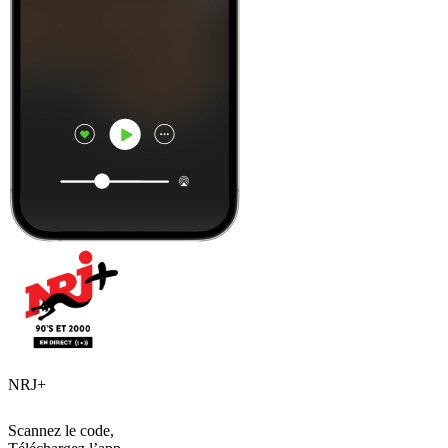
NRJ+
Scannez le code,