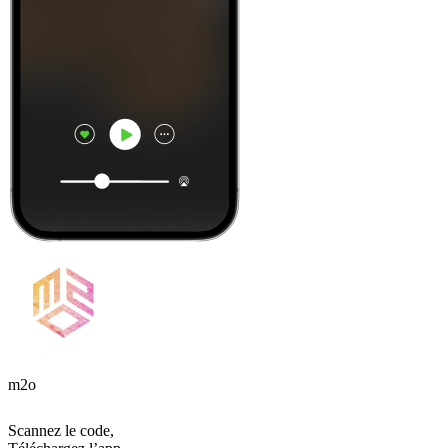
m2o
Scannez le code,