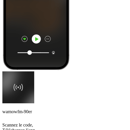
warnowfm-90er
Scannez le code,