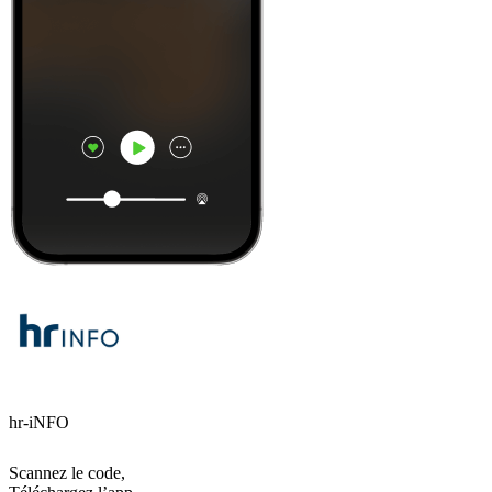
hr-iNFO
Scannez le code,