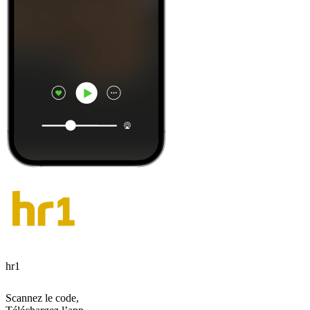
hr1
Scannez le code,