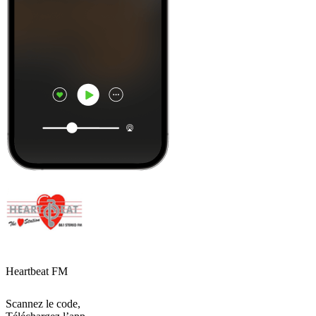
Heartbeat FM
Scannez le code,