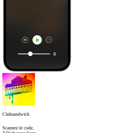
Clubsandwich
Scannez le code,