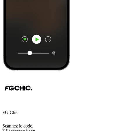
FG Chic
Scannez le code,