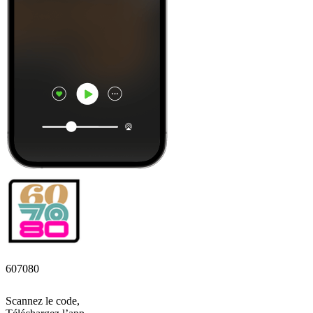
607080
Scannez le code,