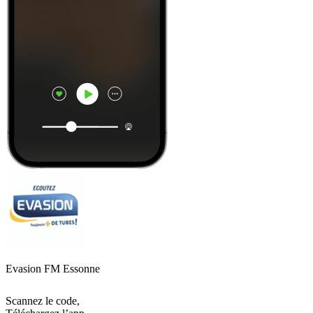
Evasion FM Essonne
Scannez le code,