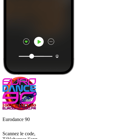
Eurodance 90
Scannez le code,