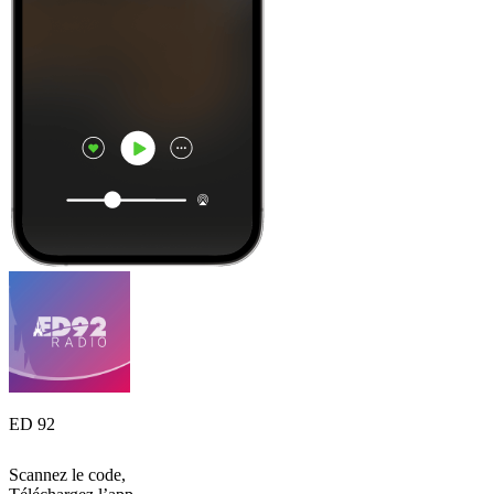
ED 92
Scannez le code,