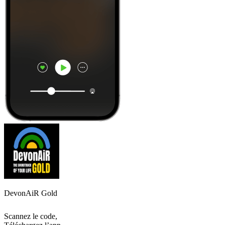
DevonAiR Gold
Scannez le code,