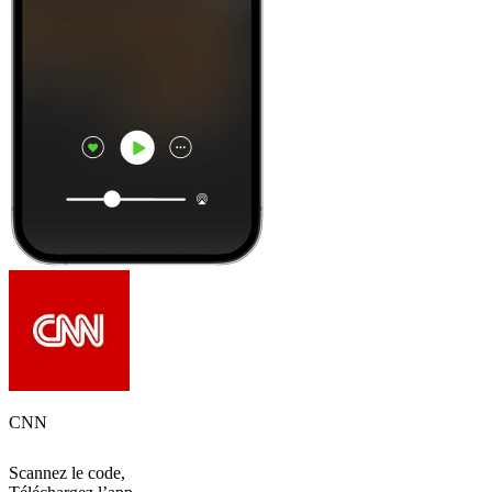
CNN
Scannez le code,