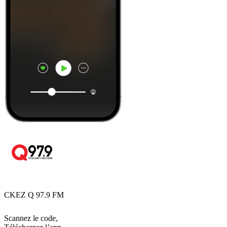
CKEZ Q 97.9 FM
Scannez le code,