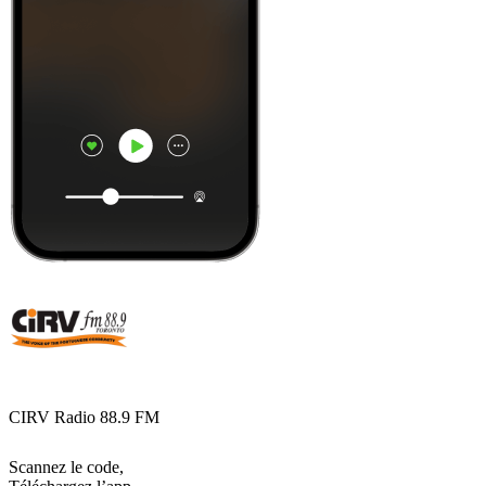
CIRV Radio 88.9 FM
Scannez le code,