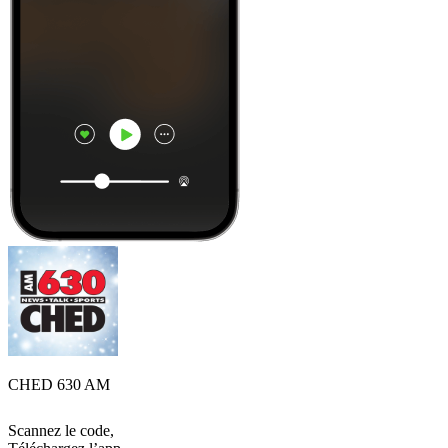
CHED 630 AM
Scannez le code,