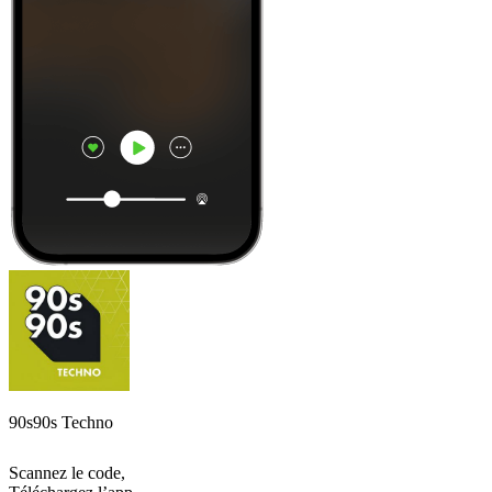
90s90s Techno
Scannez le code,